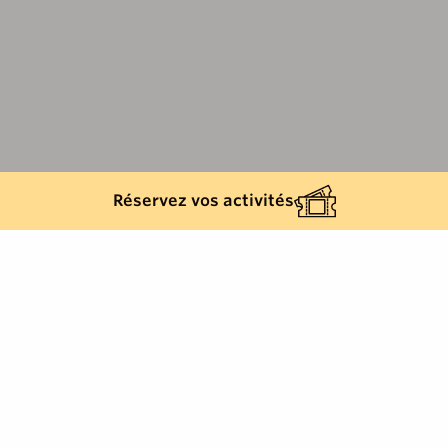
Réservez vos activités
Retour à la liste
CAVALAIRE-SUR-MER
Bricolage / Droguerie / Quincaillerie /