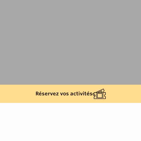
Réservez vos activités
Retour à la liste
CAVALAIRE-SUR-MER