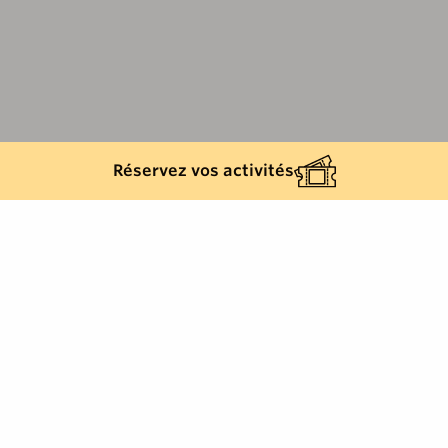
Réservez vos activités
Retour à la liste
CAVALAIRE-SUR-MER
M. Guy Corna.
Pratique de la chasse.