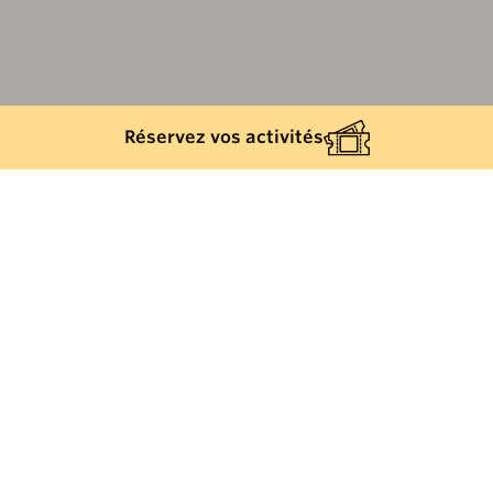
Réservez vos activités
Retour à la liste
CAVALAIRE-SUR-MER
Développement de la langue et des traditions
provençales.
Développement de la langue et des traditions