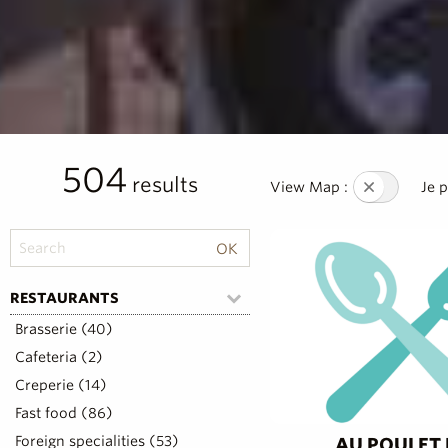
504
results
View Map :
Je 
RESTAURANTS
Brasserie (40)
Cafeteria (2)
Creperie (14)
Fast food (86)
Foreign specialities (53)
AU POULET