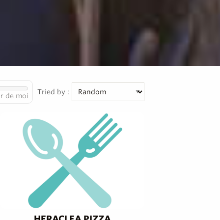
Tried by :
r de moi
HERACLEA PIZZA