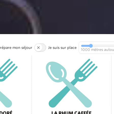
prépare mon séjour
Je suis sur place
1000
mètres autou
 DORÉ
LA RHUM CAFFÉE