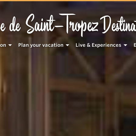
Saint-Tropez
e de
Destina
ion
Plan your vacation
Live & Experiences