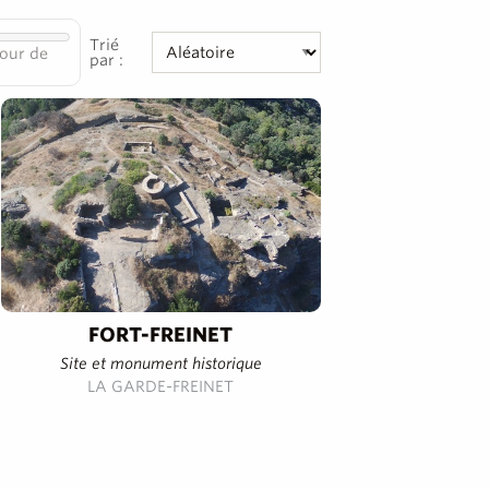
Trié
our de
par :
FORT-FREINET
Site et monument historique
LA GARDE-FREINET