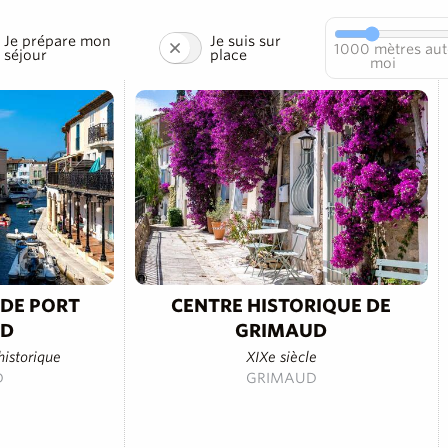
Je prépare mon
Je suis sur
1000
mètres aut
séjour
place
moi
 DE PORT
CENTRE HISTORIQUE DE
UD
GRIMAUD
istorique
XIXe siècle
D
GRIMAUD