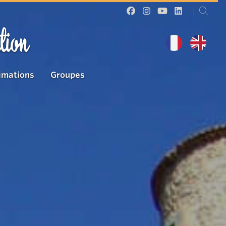
tion
imations
Groupes