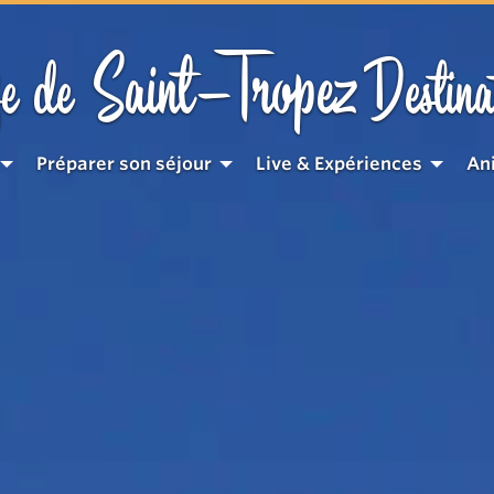
Saint-Tropez
e de
Destina
Préparer son séjour
Live & Expériences
An