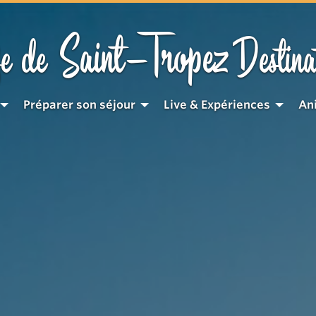
Saint-Tropez
e de
Destina
Préparer son séjour
Live & Expériences
An