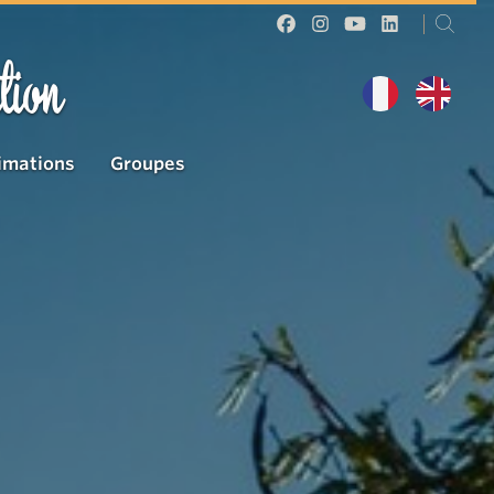
tion
imations
Groupes