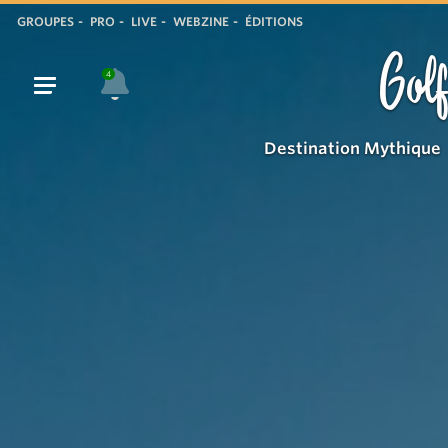
Vue
GROUPES
PRO
LIVE
WEBZINE
ÉDITIONS
des
Golf
escaliers
4
monumentaux
Destination Mythique