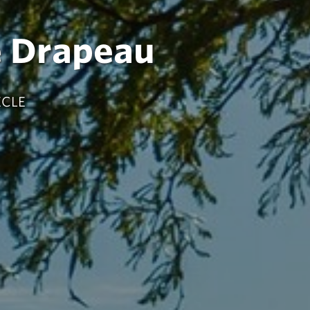
e Drapeau
ÈCLE