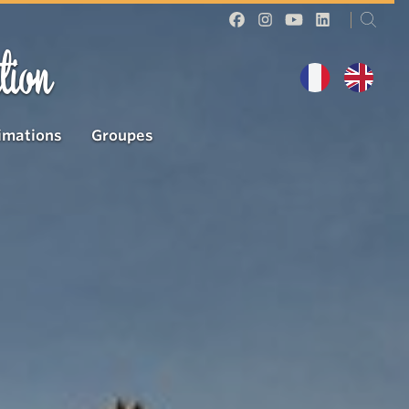
tion
imations
Groupes