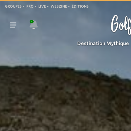
GROUPES
PRO
LIVE
WEBZINE
ÉDITIONS
Golf
4
Destination Mythique