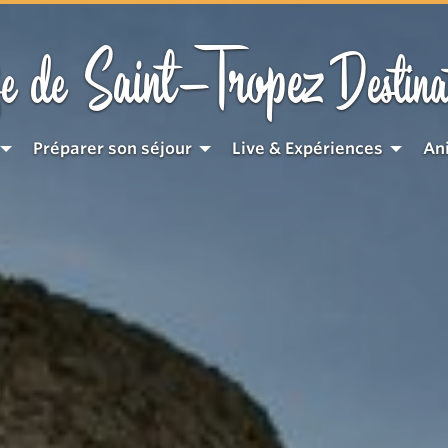
Saint-Tropez
e de
Destina
Préparer son séjour
Live & Expériences
An