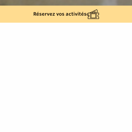
Réservez vos activités
Retour à la liste
PLAN-DE-LA-TOUR
Au temps des fours à pains!
Le four à pain du Hameau du Revest est de taille
exceptionnelle, il est daté du XVIIIs, sa taille est
exceptionnelle.
Au début du XIXs, d’après le cadastre, il y avait 25 fours
à pain dans le village et l’ensemble des hameaux qui