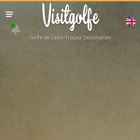
Hameau
Visitgolfe
du
Revest/
4
édition
Golfe de Saint-Tropez Destination
2000