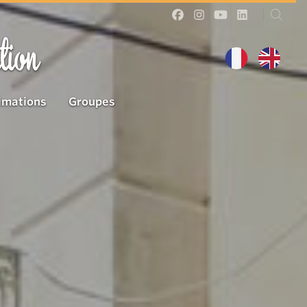
tion
imations
Groupes