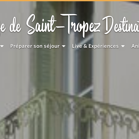
Saint-Tropez
e de
Destina
Préparer son séjour
Live & Expériences
An