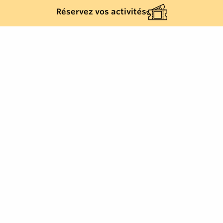
Réservez vos activités
Retour à la liste
LA GARDE-FREINET
Cette petite chapelle située sur le col du Freinet
date probablement du XVe siècle. Longtemps son
entretien fut assuré par une confrérie composée de
gens de la campagne. Car Saint Eloi est le protecteur
des activités agricoles et des animaux de trait.
Lors de la Révolution, la municipalité s'opposa à sa