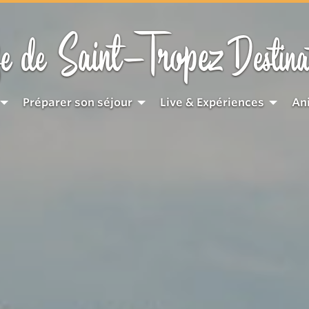
Saint-Tropez
e de
Destina
Préparer son séjour
Live & Expériences
An