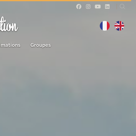
tion
imations
Groupes