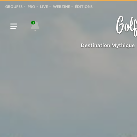
Château
GROUPES
PRO
LIVE
WEBZINE
ÉDITIONS
Bertaud
Golf
à
4
l'usine
des
Destination Mythique
torpilles
de
Gassin