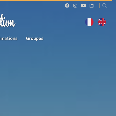
tion
imations
Groupes