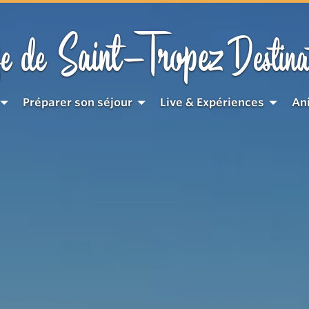
Saint-Tropez
e de
Destina
Préparer son séjour
Live & Expériences
An