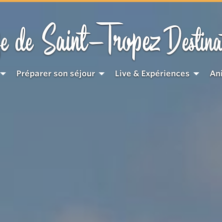
Saint-Tropez
e de
Destina
Préparer son séjour
Live & Expériences
An