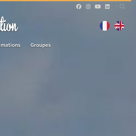
tion
imations
Groupes