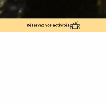
Réservez vos activités
Retour à la liste
LA GARDE-FREINET
Balade dans les bois et sous-bois de vieux
châtaigniers, pins, chênes lièges.
Rando 4