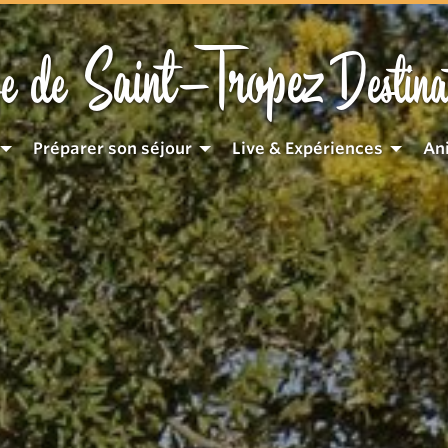
Saint-Tropez
e de
Destina
Préparer son séjour
Live & Expériences
An