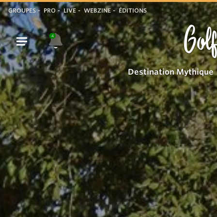
GROUPES
PRO
LIVE
WEBZINE
ÉDITIONS
Golf
4
Destination Mythique