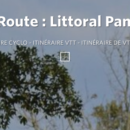
 Route : Littoral P
IRE CYCLO - ITINÉRAIRE VTT - ITINÉRAIRE DE 