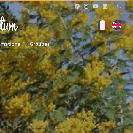
tion
imations
Groupes