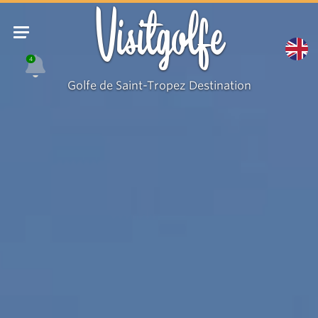
Randonneurs
Visitgolfe
devant
le
4
Cap
Golfe de Saint-Tropez Destination
Taillat