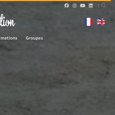
tion
imations
Groupes