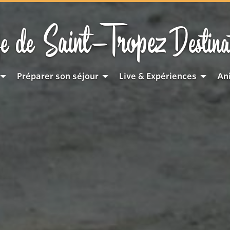
Saint-Tropez
e de
Destina
Préparer son séjour
Live & Expériences
An