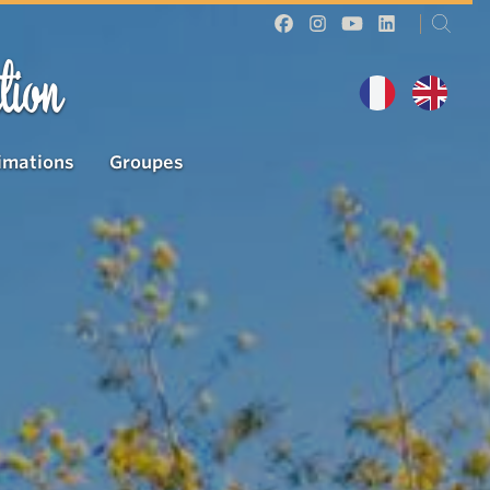
tion
imations
Groupes