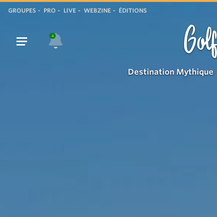
Piste
GROUPES
PRO
LIVE
WEBZINE
ÉDITIONS
cyclable
Golf
Grimaud/Sainte-
4
Maxime
Destination Mythique