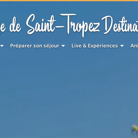
Saint-Tropez
e de
Destina
Préparer son séjour
Live & Expériences
An