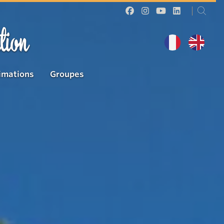
tion
imations
Groupes