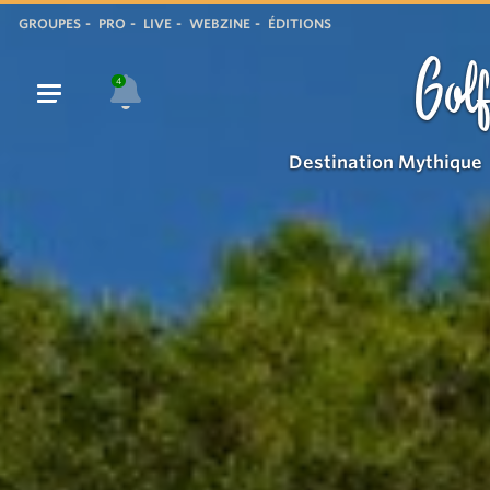
Pin
GROUPES
PRO
LIVE
WEBZINE
ÉDITIONS
parasol
Golf
sur
4
le
golfe
Destination Mythique
de
Saint-
Tropez
https://gassin.eu