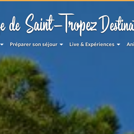
Saint-Tropez
e de
Destina
Préparer son séjour
Live & Expériences
An