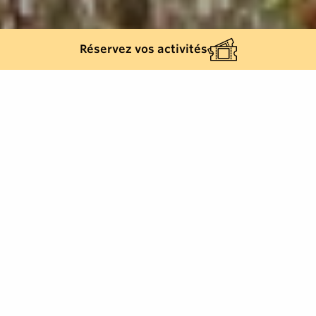
Réservez vos activités
Retour à la liste
GASSIN
Ce parcours offre de splendides panoramas au
départ de Gassin et de son Jardin remarquable,
L’Hardy-Denonain, en passant par la roseraie Le
Jardin de Gassin et jusqu’au Rayol-Canadel et les
Jardins du Rayol, également classés Jardin