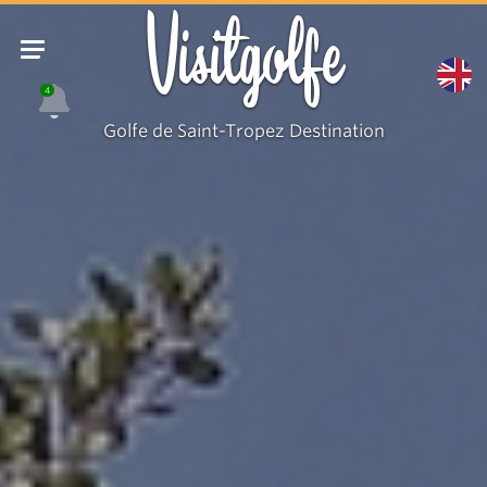
Au
Visitgolfe
coeur
de
4
la
Golfe de Saint-Tropez Destination
presqu'île
à
vélo