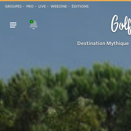
GROUPES
PRO
LIVE
WEBZINE
ÉDITIONS
Golf
4
Destination Mythique