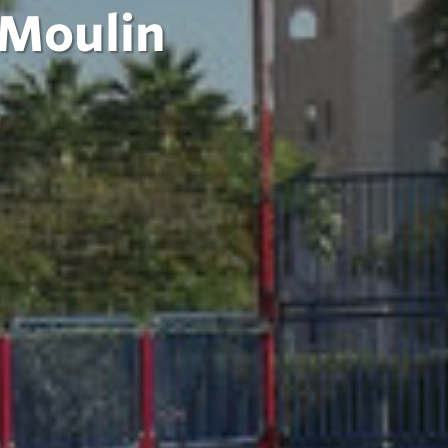
 Moulin
E