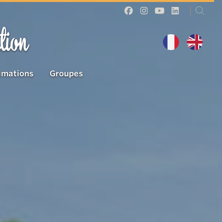
tion
imations
Groupes