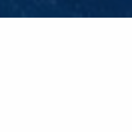
Retour à la liste
CAVALAIRE-SUR-MER
De très jolis points de vue sur les îles, le Cap Lardier
et le Massif des Maures. Un sentier riche en faune et
flore méditerranéenne, avec quelques espèces
endémiques protégées tel que la Barbe de jupiter.
LE SITE :
La particularité de ce sentier se trouve dans le Vallon du