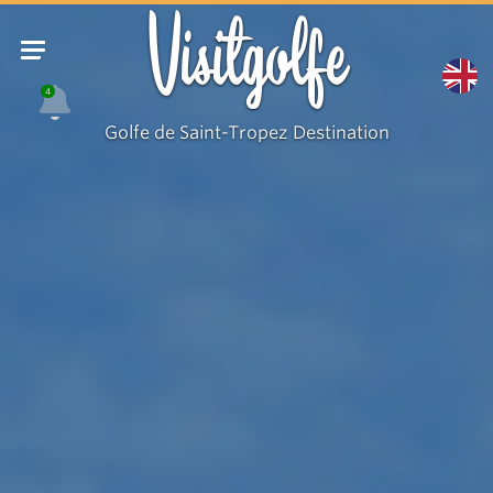
Le
Visitgolfe
Carré
Ste-
4
Maxime
Golfe de Saint-Tropez Destination
1