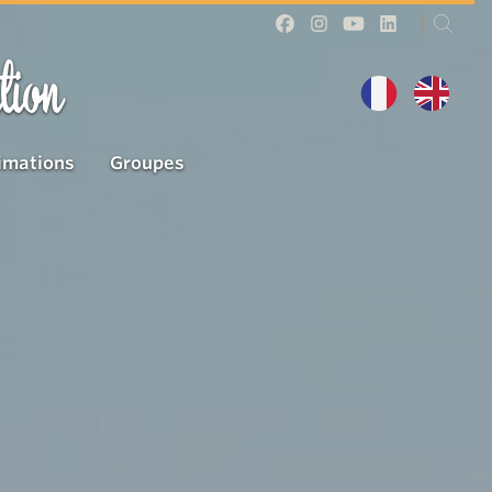
tion
imations
Groupes