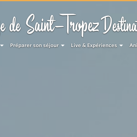
Saint-Tropez
e de
Destina
Préparer son séjour
Live & Expériences
An