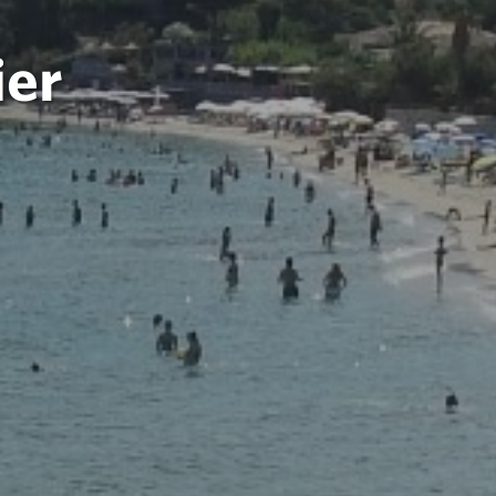
ier
E