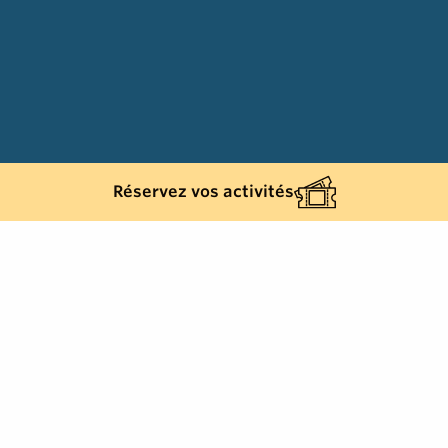
Réservez vos activités
Retour à la liste
PLAN-DE-LA-TOUR
Aire de pique-nique