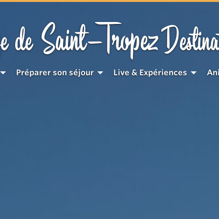
Saint-Tropez
e de
Destina
Préparer son séjour
Live & Expériences
An