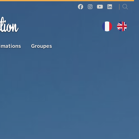
tion
imations
Groupes