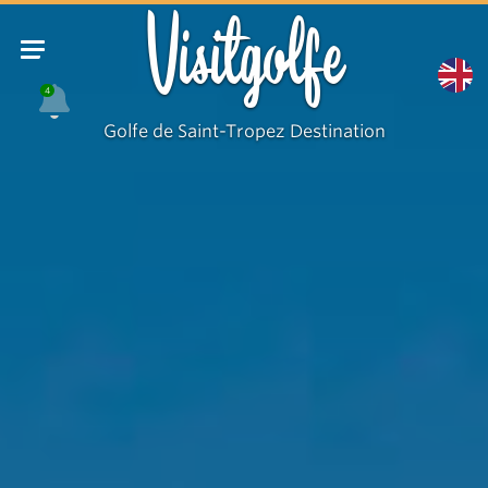
Plage
Visitgolfe
de
Guerrevieille
4
Grimaud
Golfe de Saint-Tropez Destination