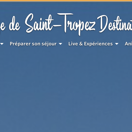
Saint-Tropez
e de
Destina
Préparer son séjour
Live & Expériences
An