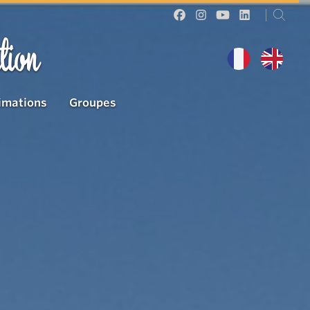
tion
imations
Groupes