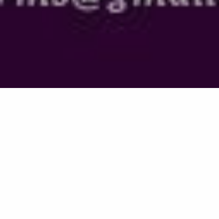
Retour à la liste
LA GARDE-FREINET
A la fois instrumental et chorégraphique, cet atelier
ludique vous permettra de découvrir et apprécier
toute la richesse des styles musicaux du Brésil.