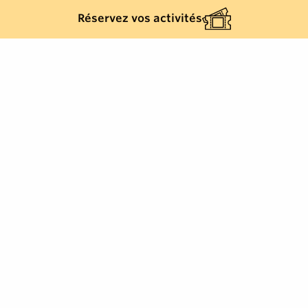
Saint-Tropez
Réservez vos activités
Au debut des années 30, condamné à terme par son
médecin, un célibataire de 59 ans met en viager une
proprieté à Saint-Tropez. Mais il s'obstine à ne pas
mourir, ce qui ne fait pas l'affaire de tout le monde...