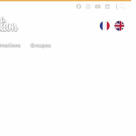
tion
imations
Groupes