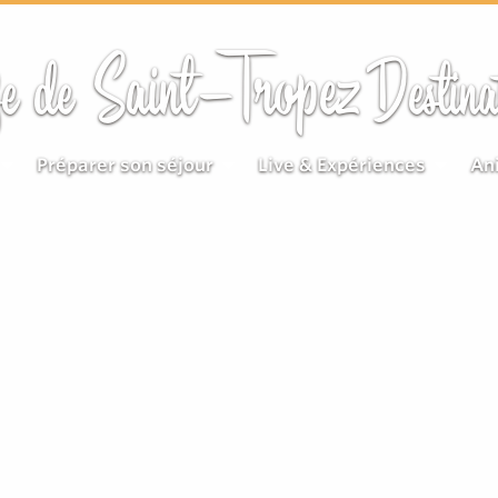
Saint-Tropez
e de
Destina
Préparer son séjour
Live & Expériences
An