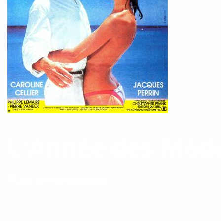
L'Année des Méd
Plage de Pampelonne
Ramatuelle