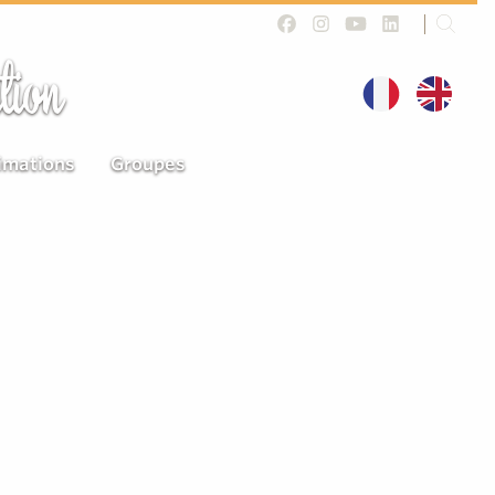
tion
imations
Groupes