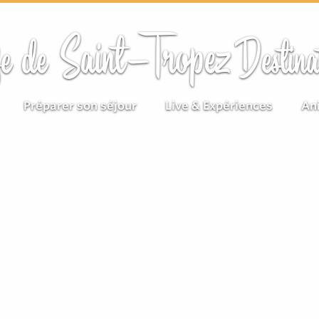
Saint-Tropez
e de
Destina
Préparer son séjour
Live & Expériences
An