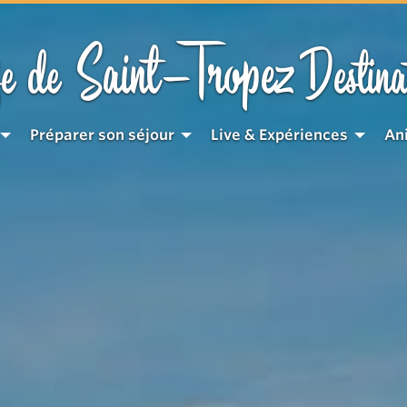
Saint-Tropez
e de
Destina
Préparer son séjour
Live & Expériences
An