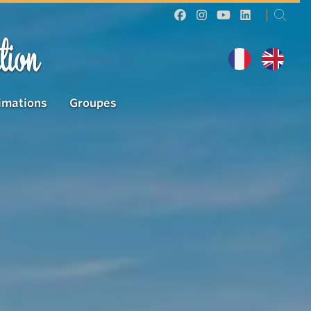
tion
imations
Groupes