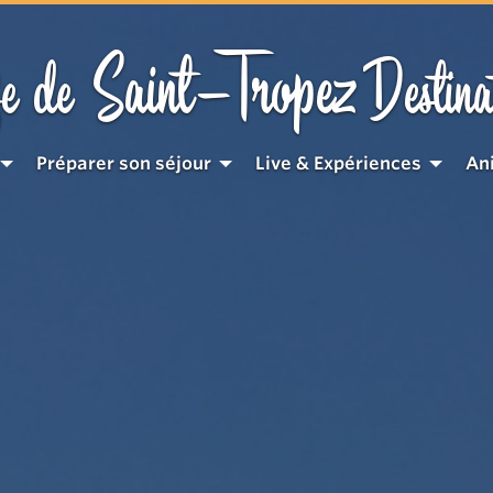
Saint-Tropez
e de
Destina
Préparer son séjour
Live & Expériences
An