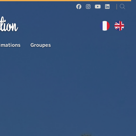
tion
imations
Groupes