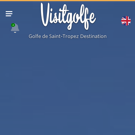
Les
Visitgolfe
Mas
du
4
Canadel
Golfe de Saint-Tropez Destination
-
M
et
Mme
MOTTE