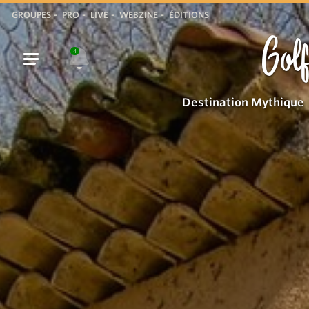
GROUPES
PRO
LIVE
WEBZINE
ÉDITIONS
Golf
4
Destination Mythique