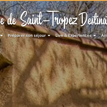
Saint-Tropez
e de
Destina
Préparer son séjour
Live & Expériences
An