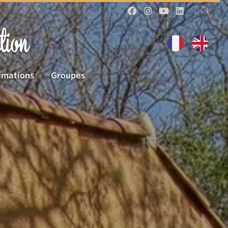
tion
imations
Groupes