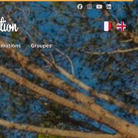
tion
imations
Groupes