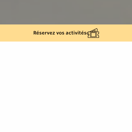
Réservez vos activités
Retour à la liste
RAMATUELLE
Un lieu préservé, au cœur d’un jardin écologique, qui
recèle seize suites élégantes, cocons de bien-être
ouvrant sur des jardins et bassins privés.
Des lignes pures, un espace d’accueil évoquant un