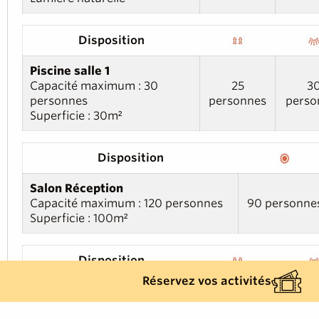
Disposition
Piscine salle 1
Capacité maximum : 30
25
3
personnes
personnes
perso
Superficie : 30m²
Disposition
Salon Réception
Capacité maximum : 120 personnes
90 personne
Superficie : 100m²
Disposition
Réservez vos activités
Salle Réunion
Capacité maximum : 30
25
3