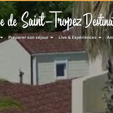
Saint-Tropez
e de
Destina
Préparer son séjour
Live & Expériences
An