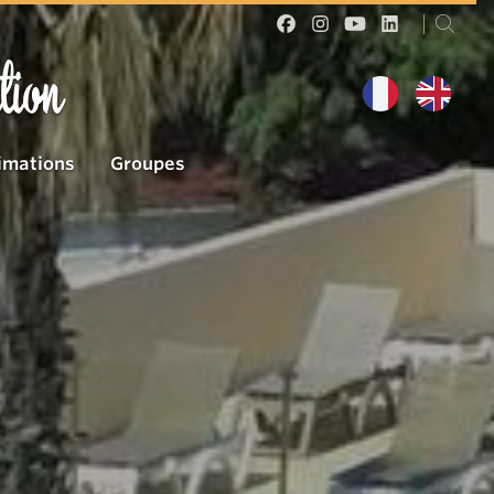
tion
imations
Groupes