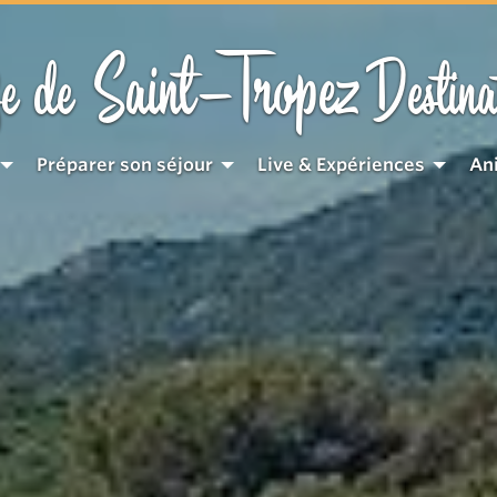
Saint-Tropez
e de
Destina
Préparer son séjour
Live & Expériences
An