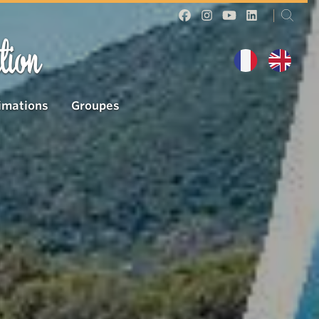
tion
imations
Groupes