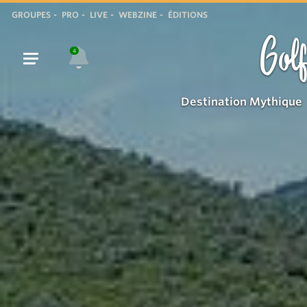
GROUPES
PRO
LIVE
WEBZINE
ÉDITIONS
Golf
4
Destination Mythique