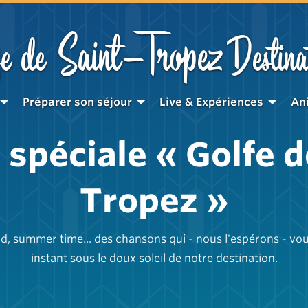
Saint-Tropez
e de
Destina
Préparer son séjour
Live & Expériences
An
t spéciale « Golfe d
Tropez »
e sud, summer time... des chansons qui - nous l'espérons - v
instant sous le doux soleil de notre destination.