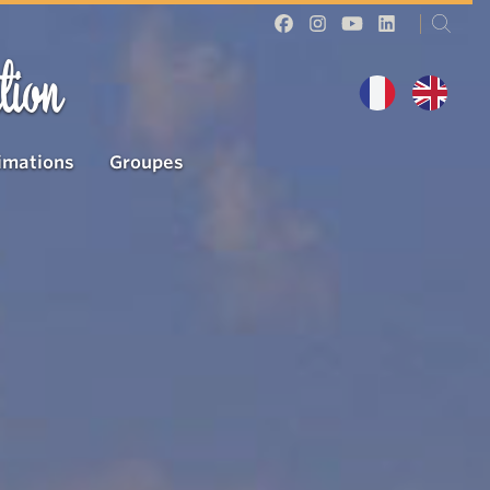
tion
imations
Groupes