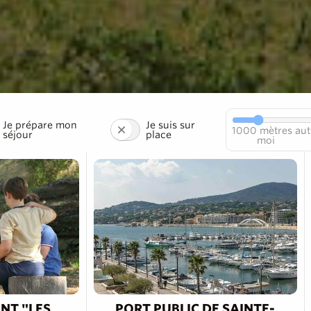
Je prépare mon
Je suis sur
1000
mètres aut
séjour
place
moi
NT "LES
PORT PUBLIC DE SAINTE-