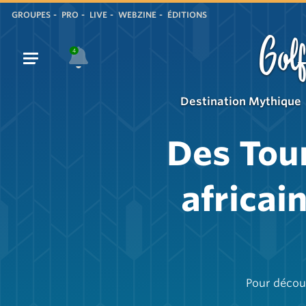
GROUPES
PRO
LIVE
WEBZINE
ÉDITIONS
Golf
4
Destination Mythique
Des Tour
africai
Pour découv