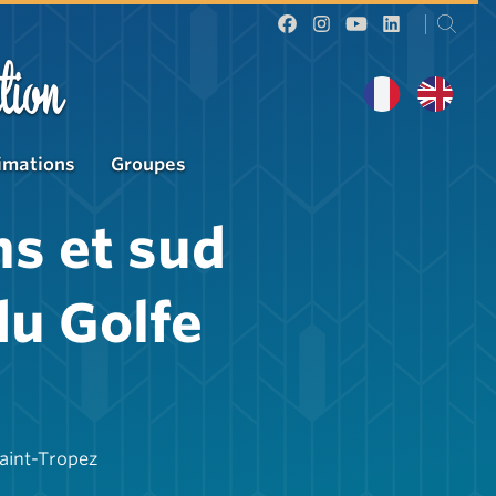
tion
imations
Groupes
ns et sud
du Golfe
Saint-Tropez