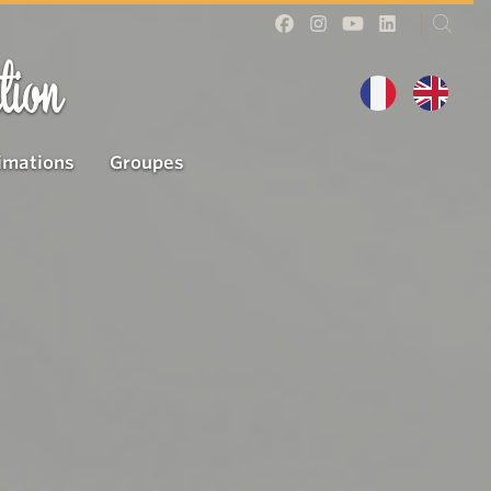
tion
imations
Groupes