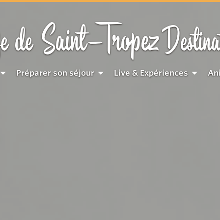
Saint-Tropez
e de
Destina
Préparer son séjour
Live & Expériences
An