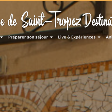
Saint-Tropez
e de
Destina
Préparer son séjour
Live & Expériences
An