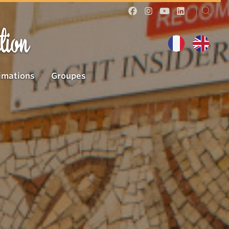
tion
imations
Groupes