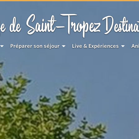
Saint-Tropez
e de
Destina
Préparer son séjour
Live & Expériences
An