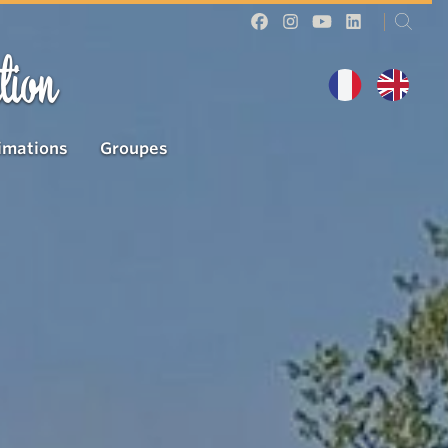
tion
imations
Groupes