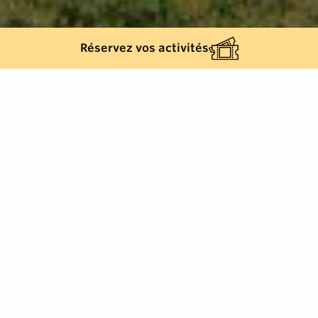
Réservez vos activités
3
résultats
AFFINEZ VOTRE SÉLECTION
Afficher la carte :
Je prépare mon séjour
Je suis sur place