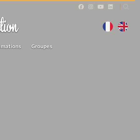
tion
imations
Groupes