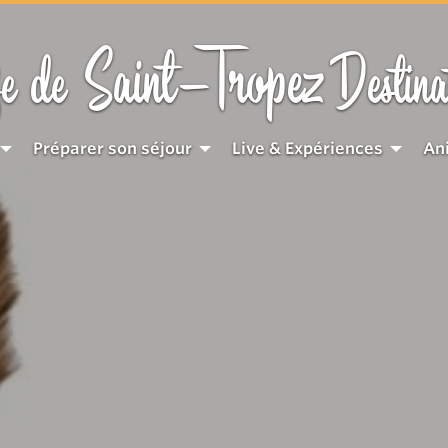
Saint-Tropez
e de
Destina
Préparer son séjour
Live & Expériences
An